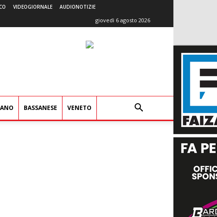
CO
VIDEOGIORNALE
AUDIONOTIZIE
giovedì 6 agosto 2026
IANO
BASSANESE
VENETO