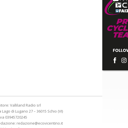
itore: Valliland Radio srl
a Lago di Lugano 27 – 36015 Schio (VI)
Iva 03945720245
edazione:
redazione@ecovicentino.it