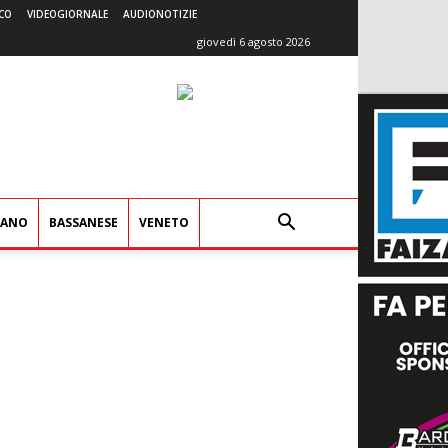
CO
VIDEOGIORNALE
AUDIONOTIZIE
giovedì 6 agosto 2026
IANO
BASSANESE
VENETO