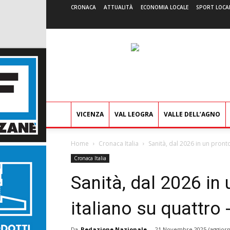
CRONACA
ATTUALITÀ
ECONOMIA LOCALE
SPORT LOCA
VICENZA
VAL LEOGRA
VALLE DELL’AGNO
Home
Cronaca Italia
Sanità, dal 2026 in un pront
Cronaca Italia
Sanità, dal 2026 in
italiano su quattro
Da
Redazione Nazionale
-
21 Novembre 2025
(aggiorn