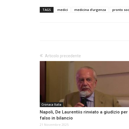
TAGS
medici
medicina d’urgenza
pronto so
Articolo precedente
Cronaca Italia
Napoli, De Laurentiis rinviato a giudizio per
falso in bilancio
21 Novembre 2025