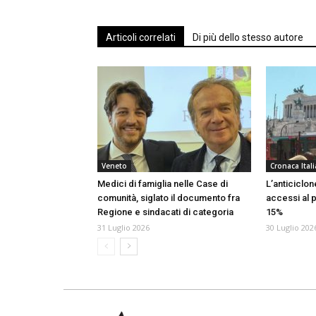
Articoli correlati
Di più dello stesso autore
Veneto
Cronaca Itali
Medici di famiglia nelle Case di
L’anticiclone
comunità, siglato il documento fra
accessi al 
Regione e sindacati di categoria
15%
31 Luglio 2026
30 Luglio 202