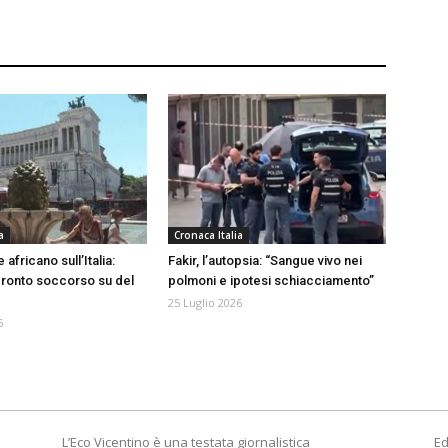
a
Cronaca Italia
 africano sull’Italia:
Fakir, l’autopsia: “Sangue vivo nei
pronto soccorso su del
polmoni e ipotesi schiacciamento”
25 Luglio 2026
6
L’Eco Vicentino è una testata giornalistica
Ed