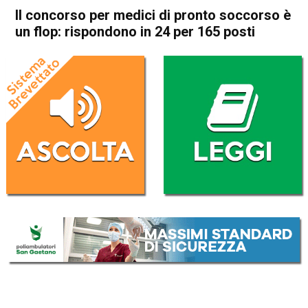
Il concorso per medici di pronto soccorso è
un flop: rispondono in 24 per 165 posti
Home
Veneto
Attualità
In Evidenza
Veneto
Il concorso per medici di
pronto soccorso è un flop:
rispondono in 24 per 165
posti
Da
Redazione
28 Maggio 2026
(aggiornato il
29 Maggio 2026 7:17
)