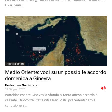
G7 a Evian....
Politica Esteri
Medio Oriente: voci su un possibile accordo
domenica a Ginevra
Redazione Nazionale
-
13 Giugno 2026
Potrebbe essere Ginevra lo sfondo al tanto atteso accordo di
cessate il fuoco tra Stati Uniti e Iran. Visti i precedenti però il
condizionale...