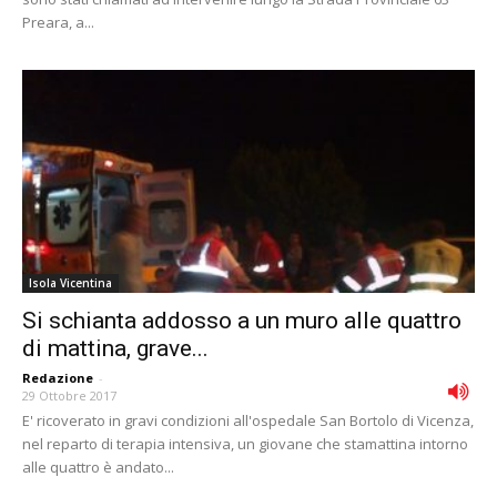
Preara, a...
Isola Vicentina
Si schianta addosso a un muro alle quattro
di mattina, grave...
Redazione
-
29 Ottobre 2017
E' ricoverato in gravi condizioni all'ospedale San Bortolo di Vicenza,
nel reparto di terapia intensiva, un giovane che stamattina intorno
alle quattro è andato...