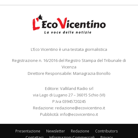
L’Eco Vicentino è una testata giornalistica
Registrazione n. 16/2016 del Registro Stampa del Tribunale di
Vicenza
Direttore Responsabile: Mariagrazia Bonollo
Editore: Valliland Radio srl
via Lago di Lugano 27 – 36015 Schio (VI)
P.Iva 03945720245
Redazione:
redazione@ecovicentino.it
Pubblicità:
info@ecovicentino.it
Presentazione
Newsletter
Redazione
Contributors
Contattaci
Informazioni Commerciali
Privacy