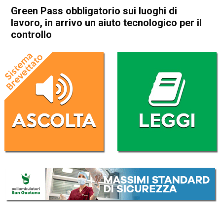
Green Pass obbligatorio sui luoghi di
lavoro, in arrivo un aiuto tecnologico per il
controllo
Home
Cronaca Italia
Cronaca Italia
Green Pass obbligatorio sui
luoghi di lavoro, in arrivo un
aiuto tecnologico per il
controllo
Da
Redazione Nazionale
12 Ottobre 2021
(aggiornato il
12 Ottobre 2021 16:23
)