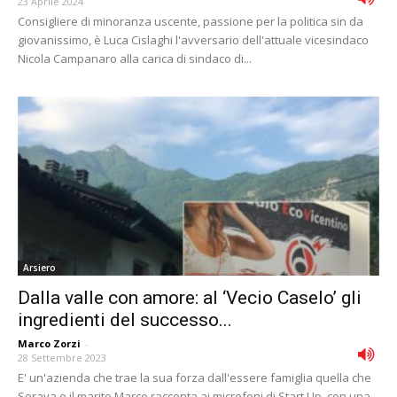
23 Aprile 2024
Consigliere di minoranza uscente, passione per la politica sin da
giovanissimo, è Luca Cislaghi l'avversario dell'attuale vicesindaco
Nicola Campanaro alla carica di sindaco di...
Arsiero
Dalla valle con amore: al ‘Vecio Caselo’ gli
ingredienti del successo...
Marco Zorzi
-
28 Settembre 2023
E' un'azienda che trae la sua forza dall'essere famiglia quella che
Soraya e il marito Marco racconta ai microfoni di Start Up, con una...