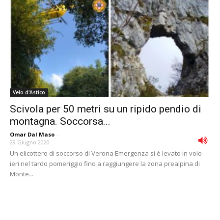
Velo d'Astico
Scivola per 50 metri su un ripido pendio di
montagna. Soccorsa...
Omar Dal Maso
-
29 Giugno 2020
Un elicottero di soccorso di Verona Emergenza si è levato in volo
ieri nel tardo pomeriggio fino a raggiungere la zona prealpina di
Monte...