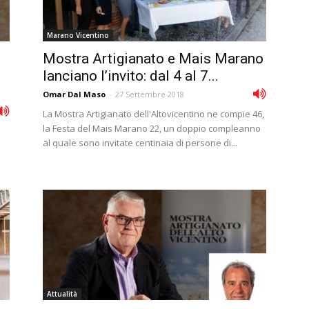
Marano Vicentino
Mostra Artigianato e Mais Marano
lanciano l’invito: dal 4 al 7...
Omar Dal Maso
-
27 Settembre 2018
La Mostra Artigianato dell'Altovicentino ne compie 46,
la Festa del Mais Marano 22, un doppio compleanno
al quale sono invitate centinaia di persone di...
Attualità