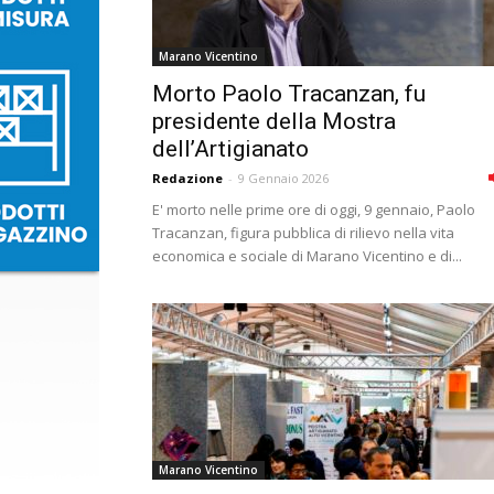
Marano Vicentino
Morto Paolo Tracanzan, fu
presidente della Mostra
dell’Artigianato
Redazione
-
9 Gennaio 2026
E' morto nelle prime ore di oggi, 9 gennaio, Paolo
Tracanzan, figura pubblica di rilievo nella vita
economica e sociale di Marano Vicentino e di...
Marano Vicentino