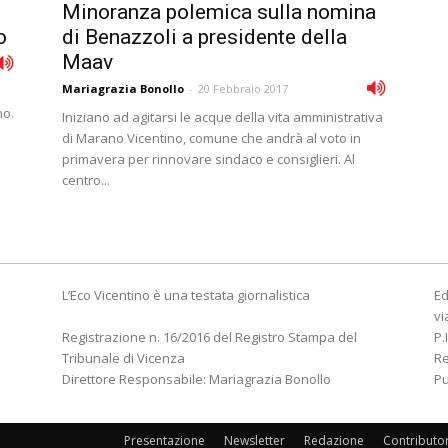
Minoranza polemica sulla nomina
o
di Benazzoli a presidente della
Maav
Mariagrazia Bonollo
-
20 Febbraio 2017
no.
Iniziano ad agitarsi le acque della vita amministrativa
di Marano Vicentino, comune che andrà al voto in
primavera per rinnovare sindaco e consiglieri. Al
centro...
L’Eco Vicentino è una testata giornalistica
Ed
vi
Registrazione n. 16/2016 del Registro Stampa del
P.
Tribunale di Vicenza
R
Direttore Responsabile: Mariagrazia Bonollo
Pu
Presentazione
Newsletter
Redazione
Contributo