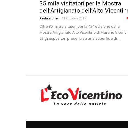
35 mila visitatori per la Mostra
dell’Artigianato dell’Alto Vicentin
Redazione
-
11 Ottobre 2017
Oltre 35 mila visitatori per la 45^ edizione della
Mostra Artigianato Alto Vicentino di Marano Vicenti
92 gli espositori presenti su una superficie di...