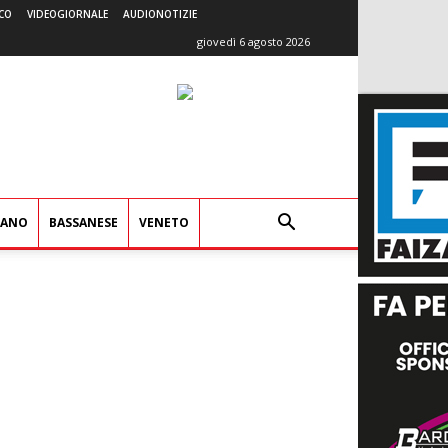
CO
VIDEOGIORNALE
AUDIONOTIZIE
giovedì 6 agosto 2026
IANO
BASSANESE
VENETO