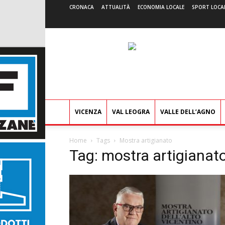
CRONACA
ATTUALITÀ
ECONOMIA LOCALE
SPORT LOCA
VICENZA
VAL LEOGRA
VALLE DELL’AGNO
Home
Tags
Mostra artigianato
Tag: mostra artigianat