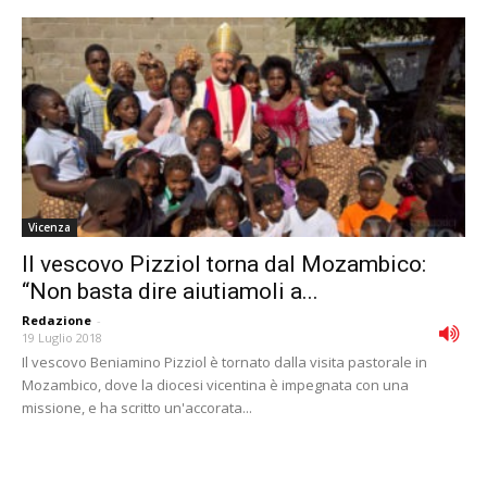
Vicenza
Il vescovo Pizziol torna dal Mozambico:
“Non basta dire aiutiamoli a...
Redazione
-
19 Luglio 2018
Il vescovo Beniamino Pizziol è tornato dalla visita pastorale in
Mozambico, dove la diocesi vicentina è impegnata con una
missione, e ha scritto un'accorata...