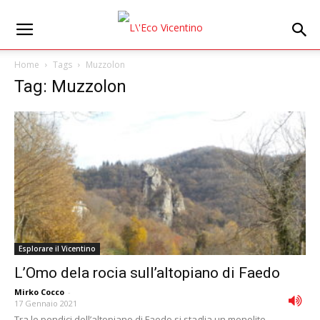
Home
Tags
Muzzolon
Tag: Muzzolon
Esplorare il Vicentino
L’Omo dela rocia sull’altopiano di Faedo
Mirko Cocco
-
17 Gennaio 2021
Tra le pendici dell’altopiano di Faedo si staglia un monolite