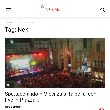
Home
Tags
Nek
Tag: Nek
Blog
Spettacolando – Vicenza si fa bella, con i
live in Piazza...
Redazione
-