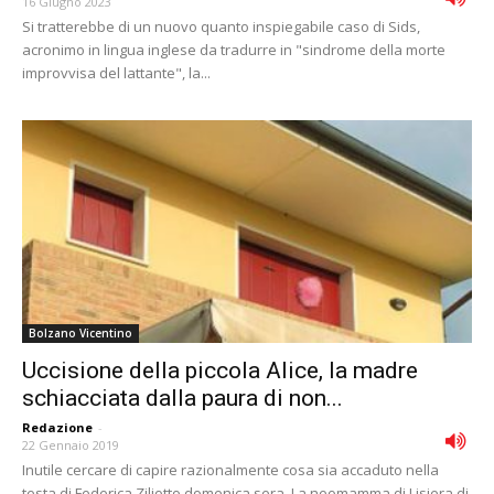
16 Giugno 2023
Si tratterebbe di un nuovo quanto inspiegabile caso di Sids,
acronimo in lingua inglese da tradurre in "sindrome della morte
improvvisa del lattante", la...
Bolzano Vicentino
Uccisione della piccola Alice, la madre
schiacciata dalla paura di non...
Redazione
-
22 Gennaio 2019
Inutile cercare di capire razionalmente cosa sia accaduto nella
testa di Federica Ziliotto domenica sera. La neomamma di Lisiera di