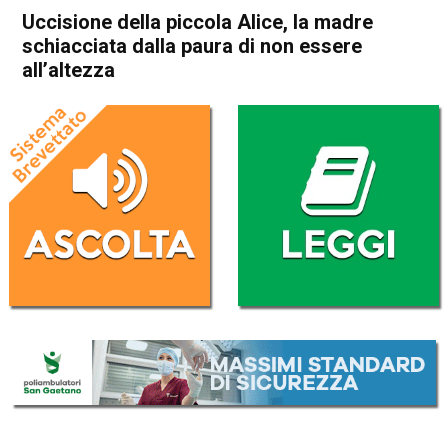
Uccisione della piccola Alice, la madre
schiacciata dalla paura di non essere
all’altezza
Home
Vicenza
Bolzano Vicentino
Vicenza
Bolzano Vicentino
Cronaca
In Evidenza
Uccisione della piccola Alice,
la madre schiacciata dalla
paura di non essere
all’altezza
Da
Redazione
22 Gennaio 2019
(aggiornato il
2 Luglio 2020 11:04
)