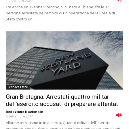
4 Dicembre 2024
C'è anche un 19enne vicentino, S. S. nato a Thiene, fra le 12
persone arrestate nell'ambito di un'operazione della Polizia di
Stato contro un...
Cronaca Esteri
Gran Bretagna. Arrestati quattro militari
dell’esercito accusati di preparare attentati
Redazione Nazionale
-
5 Settembre 2017
Allarme terrorismo in Inghilterra. Quattro militari dell’esercito
britannico, che risultano legati a un gruppo neonazista, sono stati