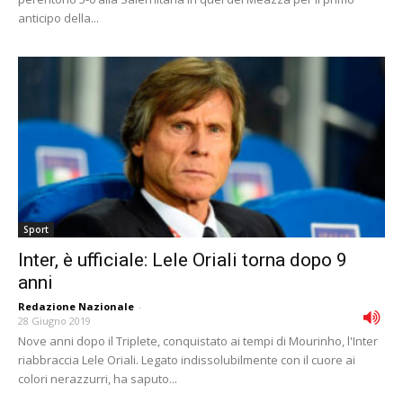
anticipo della...
Sport
Inter, è ufficiale: Lele Oriali torna dopo 9
anni
Redazione Nazionale
-
28 Giugno 2019
Nove anni dopo il Triplete, conquistato ai tempi di Mourinho, l'Inter
riabbraccia Lele Oriali. Legato indissolubilmente con il cuore ai
colori nerazzurri, ha saputo...