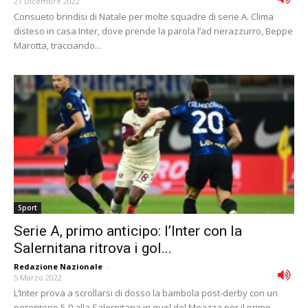
21 Dicembre 2022
Consueto brindisi di Natale per molte squadre di serie A. Clima
disteso in casa Inter, dove prende la parola l’ad nerazzurro, Beppe
Marotta, tracciando...
Sport
Serie A, primo anticipo: l’Inter con la
Salernitana ritrova i gol...
Redazione Nazionale
-
5 Marzo 2022
L’Inter prova a scrollarsi di dosso la bambola post-derby con un
perentorio 5-0 alla Salernitana in quel del Meazza per il primo