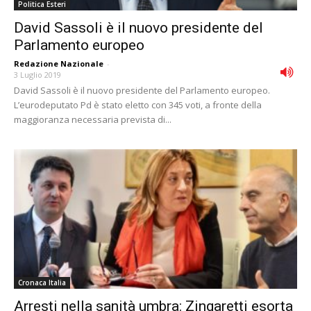
Politica Esteri
David Sassoli è il nuovo presidente del
Parlamento europeo
Redazione Nazionale
-
3 Luglio 2019
David Sassoli è il nuovo presidente del Parlamento europeo.
L’eurodeputato Pd è stato eletto con 345 voti, a fronte della
maggioranza necessaria prevista di...
Cronaca Italia
Arresti nella sanità umbra: Zingaretti esorta