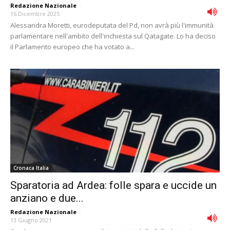
Redazione Nazionale
-
16 Dicembre 2025
Alessandra Moretti, eurodeputata del Pd, non avrà più l'immunità
parlamentare nell'ambito dell'inchiesta sul Qatagate. Lo ha deciso
il Parlamento europeo che ha votato a...
Cronaca Italia
Sparatoria ad Ardea: folle spara e uccide un
anziano e due...
Redazione Nazionale
-
13 Giugno 2021