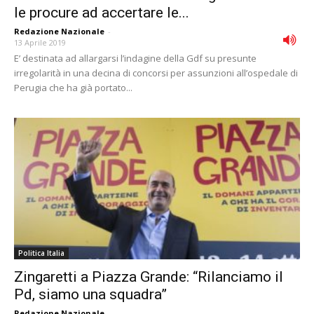
le procure ad accertare le...
Redazione Nazionale
-
13 Aprile 2019
E’ destinata ad allargarsi l’indagine della Gdf su presunte
irregolarità in una decina di concorsi per assunzioni all’ospedale di
Perugia che ha già portato...
Politica Italia
Zingaretti a Piazza Grande: “Rilanciamo il
Pd, siamo una squadra”
Redazione Nazionale
-