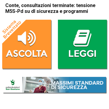
Conte, consultazioni terminate: tensione
M5S-Pd su dl sicurezza e programmi
Home
Politica Italia
Politica Italia
Conte, consultazioni
terminate: tensione M5S-Pd
su dl sicurezza e programmi
Da
Redazione Nazionale
30 Agosto 2019
(aggiornato il
31 Agosto 2019 9:24
)
ASCOLTA L'AUDIO