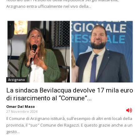
Arzignano entra ufficialmente nel vivo della...
Arzignano
La sindaca Bevilacqua devolve 17 mila euro
di risarcimento al “Comune”...
Omar Dal Maso
-
27 Novembre 2024
Il Comune di Arzignano istituirà, sull'esempio di altri enti locali della
provincia, il "suo" Comune dei Ragazzi. E questo grazie anche a un
gesto...