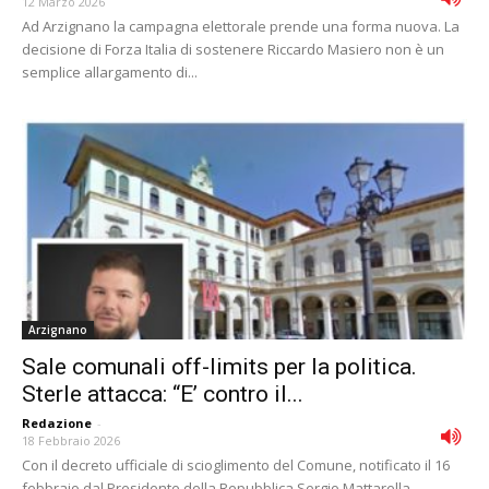
12 Marzo 2026
Ad Arzignano la campagna elettorale prende una forma nuova. La
decisione di Forza Italia di sostenere Riccardo Masiero non è un
semplice allargamento di...
Arzignano
Sale comunali off-limits per la politica.
Sterle attacca: “E’ contro il...
Redazione
-
18 Febbraio 2026
Con il decreto ufficiale di scioglimento del Comune, notificato il 16
febbraio dal Presidente della Repubblica Sergio Mattarella,