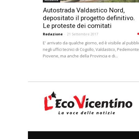
Autostrada Valdastico Nord,
depositato il progetto definitivo.
Le proteste dei comitati
Redazione
-
21 Settembre 2017
E' arrivato da qualche giorno, ed è visibile al pubbli
negli uffici tecnici di Cogollo, Valdastico, Pedemonte
Piovene, ma anche della Provincia e di...