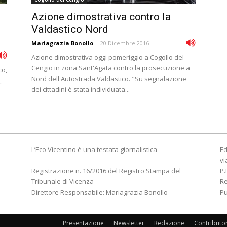
Azione dimostrativa contro la
Valdastico Nord
Mariagrazia Bonollo
-
20 Dicembre 2016
Azione dimostrativa oggi pomeriggio a Cogollo del
Cengio in zona Sant'Agata contro la prosecuzione a
co,
Nord dell'Autostrada Valdastico. "Su segnalazione
,
dei cittadini è stata individuata...
L’Eco Vicentino è una testata giornalistica
Ed
vi
Registrazione n. 16/2016 del Registro Stampa del
P.
Tribunale di Vicenza
R
Direttore Responsabile: Mariagrazia Bonollo
Pu
Presentazione
Newsletter
Redazione
Contributo