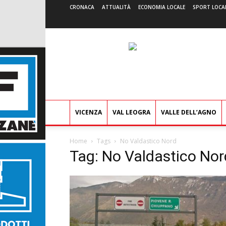
CRONACA
ATTUALITÀ
ECONOMIA LOCALE
SPORT LOCA
VICENZA
VAL LEOGRA
VALLE DELL’AGNO
Home
Tags
No Valdastico Nord
Tag: No Valdastico Nor