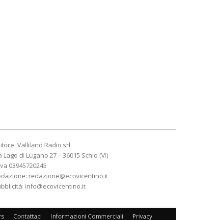
itore: Valliland Radio srl
a Lago di Lugano 27 – 36015 Schio (VI)
Iva 03945720245
edazione:
redazione@ecovicentino.it
bblicità:
info@ecovicentino.it
rs
Contattaci
Informazioni Commerciali
Privacy