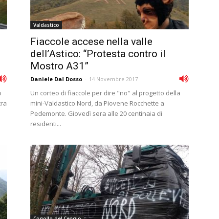
Valdastico
Fiaccole accese nella valle
dell’Astico: “Protesta contro il
Mostro A31”
Daniele Dal Dosso
-
14 Novembre 2017
o
Un corteo di fiaccole per dire "no" al progetto della
tra
mini-Valdastico Nord, da Piovene Rocchette a
Pedemonte. Giovedì sera alle 20 centinaia di
residenti...
Cogollo del Cengio