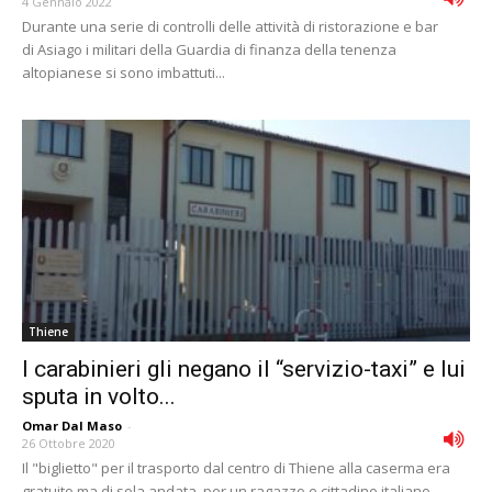
4 Gennaio 2022
Durante una serie di controlli delle attività di ristorazione e bar
di Asiago i militari della Guardia di finanza della tenenza
altopianese si sono imbattuti...
Thiene
I carabinieri gli negano il “servizio-taxi” e lui
sputa in volto...
Omar Dal Maso
-
26 Ottobre 2020
Il "biglietto" per il trasporto dal centro di Thiene alla caserma era
gratuito ma di sola andata, per un ragazzo e cittadino italiano,