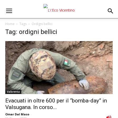
Home
Tags
Ordigni bellici
Tag: ordigni bellici
Valbrenta
Evacuati in oltre 600 per il “bomba-day” in
Valsugana. In corso...
Omar Dal Maso
-