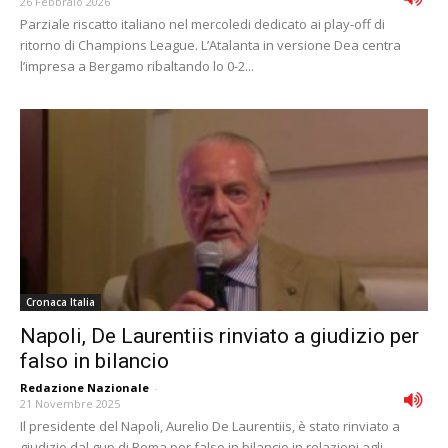
26 Febbraio 2026
Parziale riscatto italiano nel mercoledi dedicato ai play-off di
ritorno di Champions League. L’Atalanta in versione Dea centra
l’impresa a Bergamo ribaltando lo 0-2...
Cronaca Italia
Napoli, De Laurentiis rinviato a giudizio per
falso in bilancio
Redazione Nazionale
-
21 Novembre 2025
Il presidente del Napoli, Aurelio De Laurentiis, è stato rinviato a
giudizio dal gup di Roma per falso in bilancio in relazioni agli