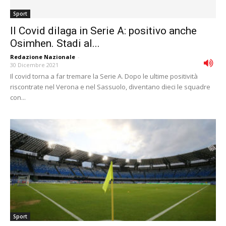
Sport
Il Covid dilaga in Serie A: positivo anche
Osimhen. Stadi al...
Redazione Nazionale
-
30 Dicembre 2021
Il covid torna a far tremare la Serie A. Dopo le ultime positività
riscontrate nel Verona e nel Sassuolo, diventano dieci le squadre
con...
Sport