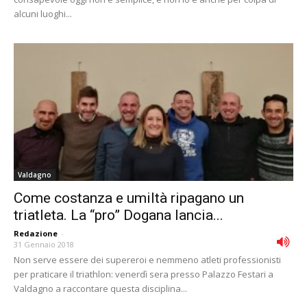
alcuni luoghi...
Valdagno
Come costanza e umiltà ripagano un
triatleta. La “pro” Dogana lancia...
Redazione
-
31 Gennaio 2018
Non serve essere dei supereroi e nemmeno atleti professionisti
per praticare il triathlon: venerdì sera presso Palazzo Festari a
Valdagno a raccontare questa disciplina...