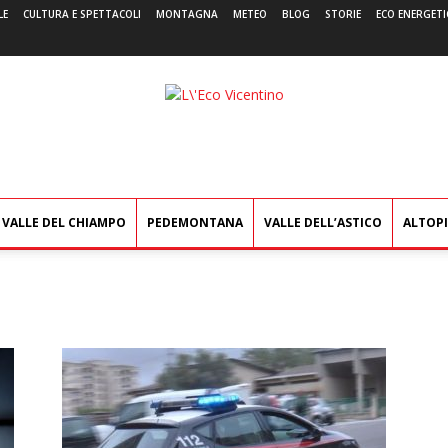
LE
CULTURA E SPETTACOLI
MONTAGNA
METEO
BLOG
STORIE
ECO ENERGETI
L'Eco
Vicentino
VALLE DEL CHIAMPO
PEDEMONTANA
VALLE DELL’ASTICO
ALTOP