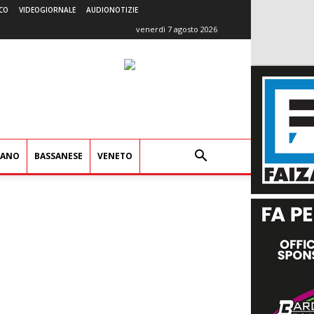
CO
VIDEOGIORNALE
AUDIONOTIZIE
venerdì 7 agosto 2026
IANO
BASSANESE
VENETO