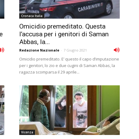
Cronaca Italia
Omicidio premeditato. Questa
e
l’accusa per i genitori di Saman
Abbas, la...
Redazione Nazionale
-
7 Giugno 2021
Omicidio premeditato. E’ questo il capo d’imputazione
per i genitori, lo zio e due cugini di Saman Abbas, la
ragazza scomparsa il 29 aprile...
Vicenza