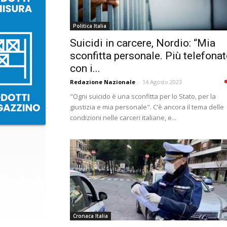
Politica Italia
Suicidi in carcere, Nordio: “Mia
sconfitta personale. Più telefonat
con i...
Redazione Nazionale
-
14 Agosto 2023
"Ogni suicido è una sconfitta per lo Stato, per la
giustizia e mia personale". C’è ancora il tema delle
condizioni nelle carceri italiane, e...
Cronaca Italia