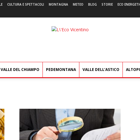
LE
CULTURA E SPETTACOLI
MONTAGNA
METEO
BLOG
STORIE
ECO ENERGETI
L'Eco
Vicentino
VALLE DEL CHIAMPO
PEDEMONTANA
VALLE DELL’ASTICO
ALTOP