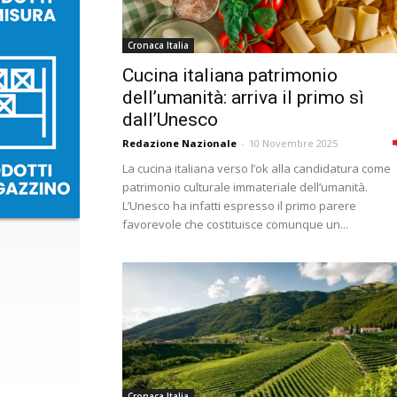
Cronaca Italia
Cucina italiana patrimonio
dell’umanità: arriva il primo sì
dall’Unesco
Redazione Nazionale
-
10 Novembre 2025
La cucina italiana verso l’ok alla candidatura come
patrimonio culturale immateriale dell’umanità.
L’Unesco ha infatti espresso il primo parere
favorevole che costituisce comunque un...
Cronaca Italia