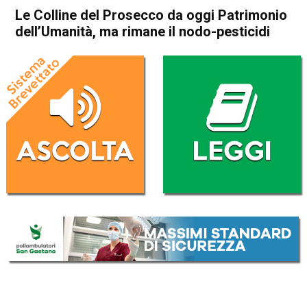
Le Colline del Prosecco da oggi Patrimonio
dell’Umanità, ma rimane il nodo-pesticidi
Home
Veneto
Attualità
In Evidenza
Veneto
Le Colline del Prosecco da
oggi Patrimonio dell’Umanità,
ma rimane il nodo-pesticidi
Da
Redazione
7 Luglio 2019
(aggiornato il
7 Luglio 2019 18:58
)
ASCOLTA L'AUDIO