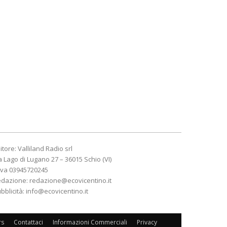
itore: Valliland Radio srl
a Lago di Lugano 27 – 36015 Schio (VI)
Iva 03945720245
edazione:
redazione@ecovicentino.it
bblicità:
info@ecovicentino.it
rs
Contattaci
Informazioni Commerciali
Privacy