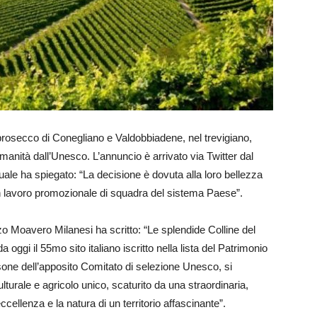
el prosecco di Conegliano e Valdobbiadene, nel trevigiano,
manità dall’Unesco. L’annuncio è arrivato via Twitter dal
uale ha spiegato: “La decisione è dovuta alla loro bellezza
ran lavoro promozionale di squadra del sistema Paese”.
zo Moavero Milanesi ha scritto: “Le splendide Colline del
gi il 55mo sito italiano iscritto nella lista del Patrimonio
one dell’apposito Comitato di selezione Unesco, si
lturale e agricolo unico, scaturito da una straordinaria,
eccellenza e la natura di un territorio affascinante”.