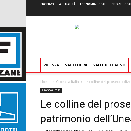
CRONACA
ATTUALITÀ
ECONOMIA LOCALE
SPORT LOCA
VICENZA
VAL LEOGRA
VALLE DELL’AGNO
Home
Cronaca Italia
Le colline del prosecco div
Cronaca Italia
Le colline del pros
patrimonio dell’Un
Da
Redazione Nazionale
-
7 Luglio 2019
(aggiornato il