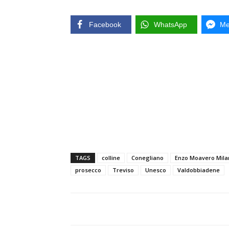
Facebook
WhatsApp
Me
TAGS
colline
Conegliano
Enzo Moavero Mila
prosecco
Treviso
Unesco
Valdobbiadene