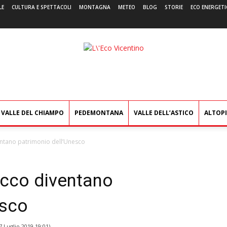
LE
CULTURA E SPETTACOLI
MONTAGNA
METEO
BLOG
STORIE
ECO ENERGETI
L'Eco
Vicentino
VALLE DEL CHIAMPO
PEDEMONTANA
VALLE DELL’ASTICO
ALTOP
entano patrimonio dell’Unesco
ecco diventano
esco
7 Luglio 2019 19:01
)