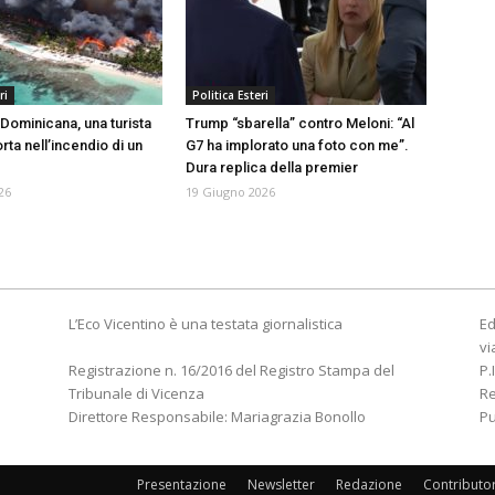
ri
Politica Esteri
Dominicana, una turista
Trump “sbarella” contro Meloni: “Al
orta nell’incendio di un
G7 ha implorato una foto con me”.
Dura replica della premier
26
19 Giugno 2026
L’Eco Vicentino è una testata giornalistica
Ed
vi
Registrazione n. 16/2016 del Registro Stampa del
P.
Tribunale di Vicenza
R
Direttore Responsabile: Mariagrazia Bonollo
Pu
Presentazione
Newsletter
Redazione
Contributo