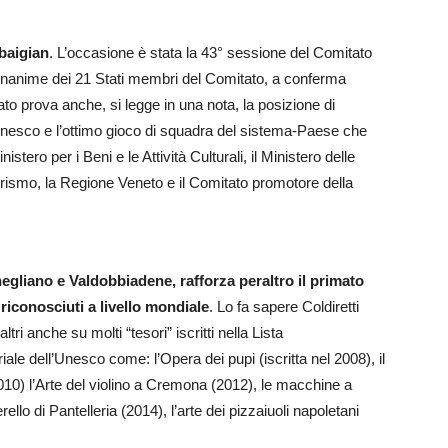
baigian
. L’occasione è stata la 43° sessione del Comitato
unanime dei 21 Stati membri del Comitato, a conferma
ultato prova anche, si legge in una nota, la posizione di
l’Unesco e l’ottimo gioco di squadra del sistema-Paese che
istero per i Beni e le Attività Culturali, il Ministero delle
Turismo, la Regione Veneto e il Comitato promotore della
negliano e Valdobbiadene, rafforza peraltro il primato
 riconosciuti a livello mondiale
. Lo fa sapere Coldiretti
ri anche su molti “tesori” iscritti nella Lista
ale dell’Unesco come: l’Opera dei pupi (iscritta nel 2008), il
010) l’Arte del violino a Cremona (2012), le macchine a
ello di Pantelleria (2014), l’arte dei pizzaiuoli napoletani