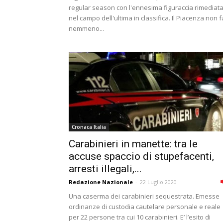
regular season con l'ennesima figuraccia rimediat
nel campo dell'ultima in classifica. Il Piacenza non f
nemmeno...
Cronaca Italia
Carabinieri in manette: tra le
accuse spaccio di stupefacenti,
arresti illegali,...
Redazione Nazionale
-
22 Luglio 2020
Una caserma dei carabinieri sequestrata. Emesse
ordinanze di custodia cautelare personale e reale
per 22 persone tra cui 10 carabinieri. E’ l’esito di