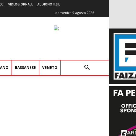
CO
VIDEOGIORNALE
AUDIONOTIZIE
domenica 9 agosto 2026
IANO
BASSANESE
VENETO