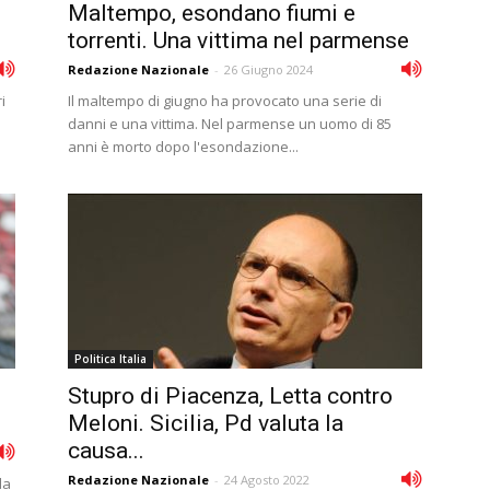
Maltempo, esondano fiumi e
torrenti. Una vittima nel parmense
Redazione Nazionale
-
26 Giugno 2024
i
Il maltempo di giugno ha provocato una serie di
danni e una vittima. Nel parmense un uomo di 85
anni è morto dopo l'esondazione...
Politica Italia
Stupro di Piacenza, Letta contro
Meloni. Sicilia, Pd valuta la
causa...
Redazione Nazionale
-
24 Agosto 2022
la