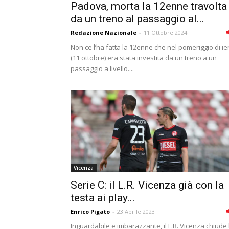
Padova, morta la 12enne travolta
da un treno al passaggio al...
Redazione Nazionale
-
11 Ottobre 2024
Non ce l’ha fatta la 12enne che nel pomeriggio di ier
(11 ottobre) era stata investita da un treno a un
passaggio a livello....
Vicenza
Serie C: il L.R. Vicenza già con la
testa ai play...
Enrico Pigato
-
23 Aprile 2023
Inguardabile e imbarazzante, il L.R. Vicenza chiude 