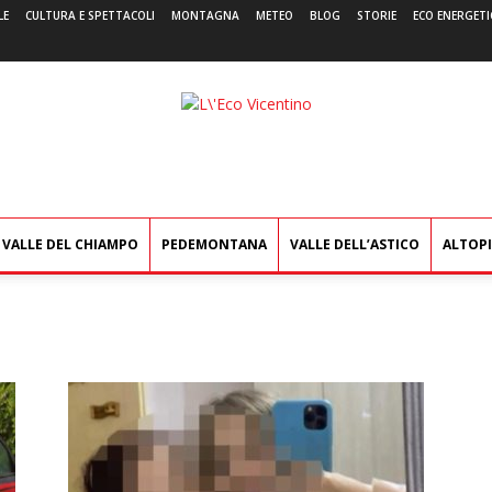
LE
CULTURA E SPETTACOLI
MONTAGNA
METEO
BLOG
STORIE
ECO ENERGETI
L'Eco
Vicentino
VALLE DEL CHIAMPO
PEDEMONTANA
VALLE DELL’ASTICO
ALTOP