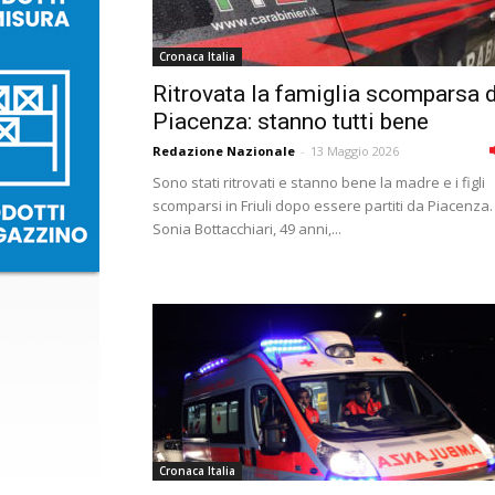
Cronaca Italia
Ritrovata la famiglia scomparsa 
Piacenza: stanno tutti bene
Redazione Nazionale
-
13 Maggio 2026
Sono stati ritrovati e stanno bene la madre e i figli
scomparsi in Friuli dopo essere partiti da Piacenza.
Sonia Bottacchiari, 49 anni,...
Cronaca Italia