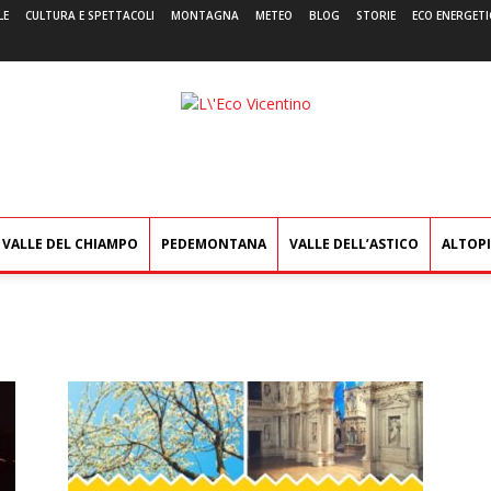
LE
CULTURA E SPETTACOLI
MONTAGNA
METEO
BLOG
STORIE
ECO ENERGETI
L'Eco
Vicentino
VALLE DEL CHIAMPO
PEDEMONTANA
VALLE DELL’ASTICO
ALTOP