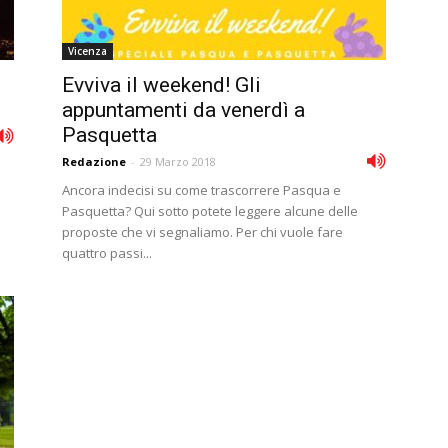
Vicenza
Evviva il weekend! Gli
appuntamenti da venerdì a
Pasquetta
Redazione
-
29 Marzo 2018
Ancora indecisi su come trascorrere Pasqua e
Pasquetta? Qui sotto potete leggere alcune delle
proposte che vi segnaliamo. Per chi vuole fare
quattro passi...