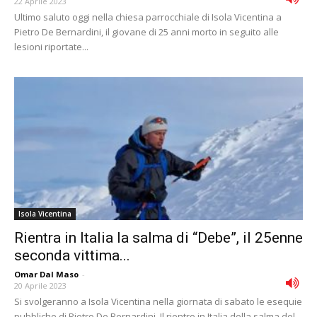
22 Aprile 2023
Ultimo saluto oggi nella chiesa parrocchiale di Isola Vicentina a
Pietro De Bernardini, il giovane di 25 anni morto in seguito alle
lesioni riportate...
Isola Vicentina
Rientra in Italia la salma di “Debe”, il 25enne
seconda vittima...
Omar Dal Maso
-
20 Aprile 2023
Si svolgeranno a Isola Vicentina nella giornata di sabato le esequie
pubbliche di Pietro De Bernardini. Il rientro in Italia della salma del