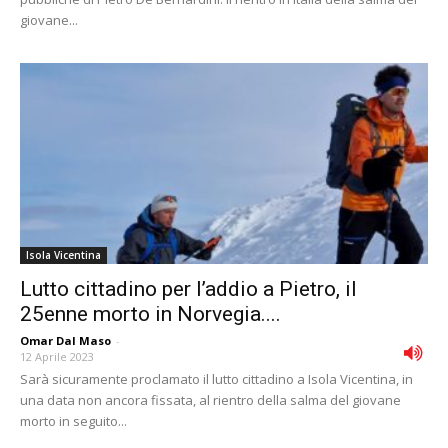
giovane...
Isola Vicentina
Lutto cittadino per l’addio a Pietro, il
25enne morto in Norvegia....
Omar Dal Maso
-
12 Aprile 2023
Sarà sicuramente proclamato il lutto cittadino a Isola Vicentina, in
una data non ancora fissata, al rientro della salma del giovane
morto in seguito...