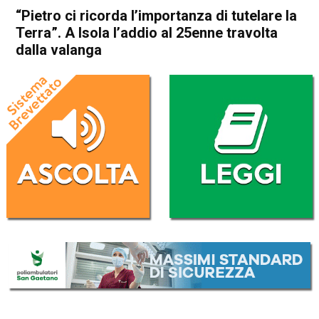
“Pietro ci ricorda l’importanza di tutelare la
Terra”. A Isola l’addio al 25enne travolta
dalla valanga
Home
Schio
Isola Vicentina
Cronaca
In Evidenza
Schio
Isola Vicentina
“Pietro ci ricorda l’importanza
di tutelare la Terra”. A Isola
l’addio al 25enne travolta
dalla valanga
Da
Mariagrazia Bonollo
22 Aprile 2023
(aggiornato il
22 Aprile 2023 18:44
)