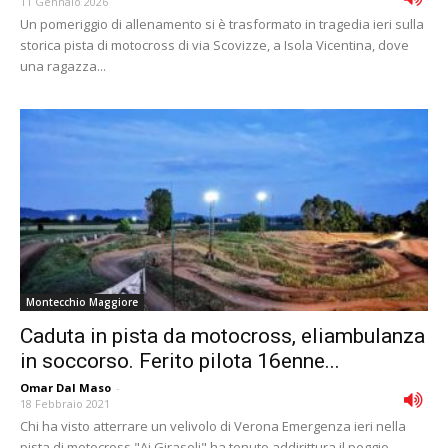
11 Gennaio 2026
Un pomeriggio di allenamento si è trasformato in tragedia ieri sulla
storica pista di motocross di via Scovizze, a Isola Vicentina, dove
una ragazza...
Montecchio Maggiore
Caduta in pista da motocross, eliambulanza
in soccorso. Ferito pilota 16enne...
Omar Dal Maso
-
18 Febbraio 2021
Chi ha visto atterrare un velivolo di Verona Emergenza ieri nella
pista di motocross "Ai Girasoli" ha tenuto addirittura il peggio,