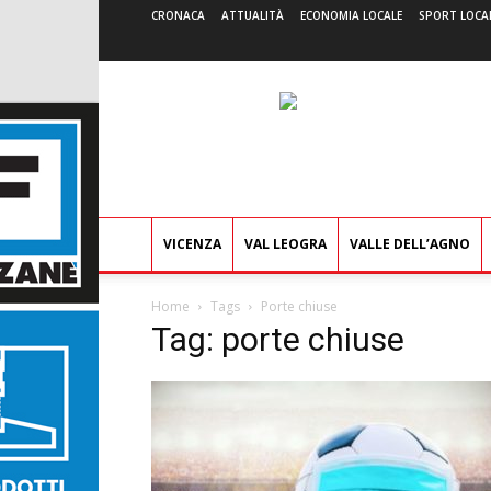
CRONACA
ATTUALITÀ
ECONOMIA LOCALE
SPORT LOCA
VICENZA
VAL LEOGRA
VALLE DELL’AGNO
Home
Tags
Porte chiuse
Tag: porte chiuse