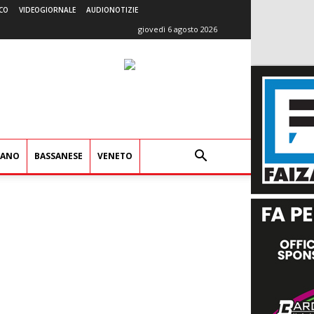
CO
VIDEOGIORNALE
AUDIONOTIZIE
giovedì 6 agosto 2026
IANO
BASSANESE
VENETO