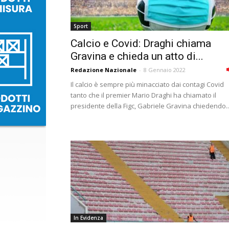
Sport
Calcio e Covid: Draghi chiama
Gravina e chieda un atto di...
Redazione Nazionale
-
8 Gennaio 2022
Il calcio è sempre più minacciato dai contagi Covid
tanto che il premier Mario Draghi ha chiamato il
presidente della Figc, Gabriele Gravina chiedendo..
In Evidenza