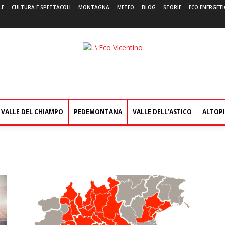
LE
CULTURA E SPETTACOLI
MONTAGNA
METEO
BLOG
STORIE
ECO ENERGETI
L'Eco
Vicentino
VALLE DEL CHIAMPO
PEDEMONTANA
VALLE DELL’ASTICO
ALTOP