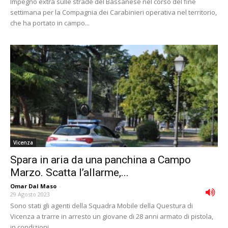
Impegno extra sulle strade del Bassanese nel corso del fine
settimana per la Compagnia dei Carabinieri operativa nel territorio,
che ha portato in campo...
Vicenza
Spara in aria da una panchina a Campo
Marzo. Scatta l’allarme,...
Omar Dal Maso
-
29 Agosto 2023
Sono stati gli agenti della Squadra Mobile della Questura di
Vicenza a trarre in arresto un giovane di 28 anni armato di pistola,
in condizioni...