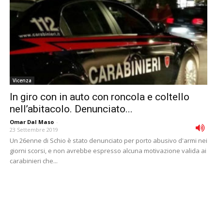
Vicenza
In giro con in auto con roncola e coltello
nell’abitacolo. Denunciato...
Omar Dal Maso
-
23 Settembre 2019
Un 26enne di Schio è stato denunciato per porto abusivo d'armi nei
giorni scorsi, e non avrebbe espresso alcuna motivazione valida ai
carabinieri che...