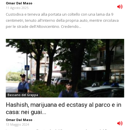
Omar Dal Maso
-
11 Agosto 2025
Custodiva e teneva alla portata un coltello con una lama da 9
centimetri, tenuto all'interno della propria auto, mentre circolava
per le strade dell'Altovicentino. Credendo...
Bassano del Grappa
Hashish, marijuana ed ecstasy al parco e in
casa: nei guai...
Omar Dal Maso
-
13 Maggio 2024