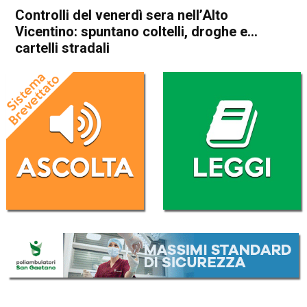
Controlli del venerdì sera nell’Alto
Vicentino: spuntano coltelli, droghe e…
cartelli stradali
Home
Schio
Santorso
Cronaca
In Evidenza
Schio
Marano Vicentino
Santorso
Controlli del venerdì sera
nell’Alto Vicentino: spuntano
coltelli, droghe e… cartelli
stradali
Da
Omar Dal Maso
18 Gennaio 2020
(aggiornato il
18 Gennaio 2020 21:34
)