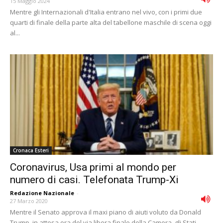
15 Maggio 2024
Mentre gli Internazionali d'Italia entrano nel vivo, con i primi due
quarti di finale della parte alta del tabellone maschile di scena oggi
al...
Cronaca Esteri
Coronavirus, Usa primi al mondo per
numero di casi. Telefonata Trump-Xi
Redazione Nazionale
-
27 Marzo 2020
Mentre il Senato approva il maxi piano di aiuti voluto da Donald
Trump, in attesa ora del via libera finale della Camera, gli Stati...