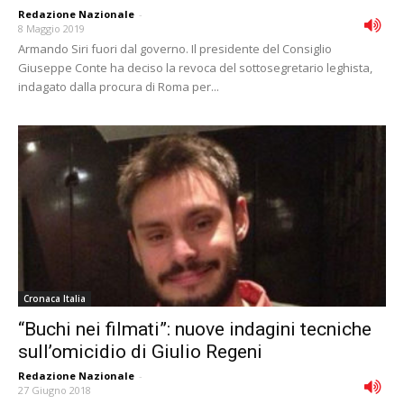
Redazione Nazionale
-
8 Maggio 2019
Armando Siri fuori dal governo. Il presidente del Consiglio
Giuseppe Conte ha deciso la revoca del sottosegretario leghista,
indagato dalla procura di Roma per...
Cronaca Italia
“Buchi nei filmati”: nuove indagini tecniche
sull’omicidio di Giulio Regeni
Redazione Nazionale
-
27 Giugno 2018