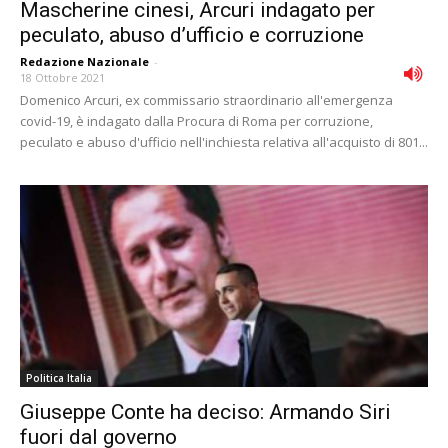
Mascherine cinesi, Arcuri indagato per
peculato, abuso d’ufficio e corruzione
Redazione Nazionale
-
18 Ottobre 2021
Domenico Arcuri, ex commissario straordinario all'emergenza
covid-19, è indagato dalla Procura di Roma per corruzione,
peculato e abuso d'ufficio nell'inchiesta relativa all'acquisto di 801...
Politica Italia
Giuseppe Conte ha deciso: Armando Siri
fuori dal governo