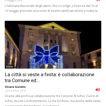
8 Maggio 2024
L'Adunata Nazionale degli alpini, che si svolge a Vicenza dal 10 al
12 maggio prevede una serie di eventi ramificati anche in tutta la...
Schio
La città si veste a festa: è collaborazione
tra Comune ed...
Chiara Guiotto
-
5 Dicembre 2019
Grazie alla proficua collaborazione tra Comune di Schio, Cuore di
Schio, Ascom Confcommercio, La Vie En Rose, ma anche delle tante
associazioni del territorio, quest'anno...