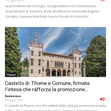
15 Luglio 2024
La presidente del Consiglio, Giorgia Meloni ed il Commissario
Straordinario di Governo al sito di interesse nazionale Bagnoli-
Coroglio, Gaetano Manfredi, hanno firmato il Protocollo...
Thiene
Castello di Thiene e Comune, firmata
l’intesa che rafforza la promozione...
Redazione
-
8 Maggio 2023
Il Castello di Thiene, uno dei simboli della città più conosciuti in Italia
e oltre, da sempre riconosciuto come "gemma" del patrimonio