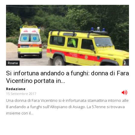
Roana
Si infortuna andando a funghi: donna di Fara
Vicentino portata in...
Redazione
-
15 Settembre 2017
Una donna di Fara Vicentino si è infortunata stamattina intorno alle
8 andando a funghi sull'Altopiano di Asiago. La 57enne si trovava
insieme con il...