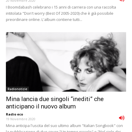
20 Novembre 2020
I Boomdabash celebrano i 15 anni di carriera con una raccolta
intitolata "Don't worry (Best Of 2005-2020) che è già possibile
preordinare online. L'album contiene tutti...
Radionotizie
Mina lancia due singoli “inediti” che
anticipano il nuovo album
Radio eco
-
19 Novembre 2020
Mina anticipa l'uscita del suo ultimo album "Italian Songbook" con
la pubblicazione di due cover "Un tempo piccolo" e "Nel cielo dei