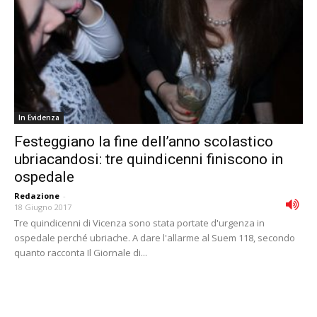
In Evidenza
Festeggiano la fine dell’anno scolastico
ubriacandosi: tre quindicenni finiscono in
ospedale
Redazione
-
18 Giugno 2017
Tre quindicenni di Vicenza sono stata portate d'urgenza in
ospedale perché ubriache. A dare l'allarme al Suem 118, secondo
quanto racconta Il Giornale di...