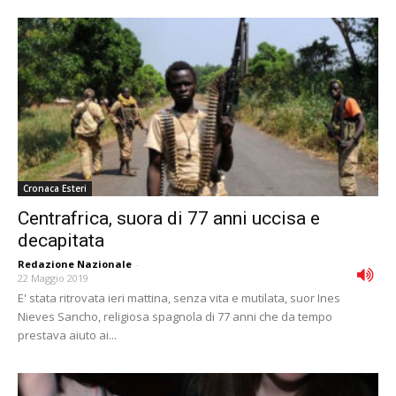
Cronaca Esteri
Centrafrica, suora di 77 anni uccisa e
decapitata
Redazione Nazionale
-
22 Maggio 2019
E' stata ritrovata ieri mattina, senza vita e mutilata, suor Ines
Nieves Sancho, religiosa spagnola di 77 anni che da tempo
prestava aiuto ai...