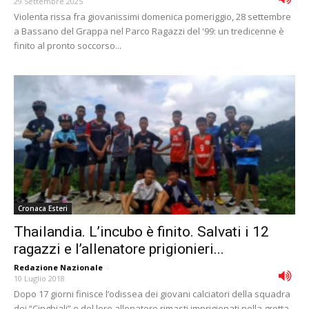
29 Settembre 2025
Violenta rissa fra giovanissimi domenica pomeriggio, 28 settembre
a Bassano del Grappa nel Parco Ragazzi del '99: un tredicenne è
finito al pronto soccorso...
Cronaca Esteri
Thailandia. L’incubo è finito. Salvati i 12
ragazzi e l’allenatore prigionieri...
Redazione Nazionale
-
10 Luglio 2018
Dopo 17 giorni finisce l’odissea dei giovani calciatori della squadra
dei “Cinghiali” e del loro allenatore rimasti imprigionati nella grotta