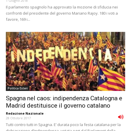
1 Giugno 2018
Il parlamento spagnolo ha approvato la mozione di sfiducia nei
confronti del presidente del governo Mariano Rajoy. 180 i voti a
favore, 169 i...
Politica Esteri
Spagna nel caos: indipendenza Catalogna e
Madrid destituisce il governo catalano
Redazione Nazionale
-
28 Ottobre 2017
Tutti contro tutti in Spagna. E’ durata poco la festa catalana per la
dichiarazione d’indipendenza votata oggi dal Parlament della