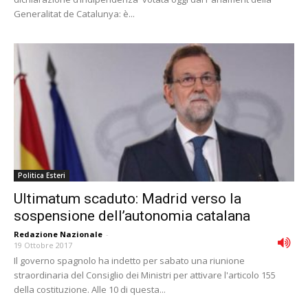
Generalitat de Catalunya: è...
Politica Esteri
Ultimatum scaduto: Madrid verso la
sospensione dell’autonomia catalana
Redazione Nazionale
-
19 Ottobre 2017
Il governo spagnolo ha indetto per sabato una riunione
straordinaria del Consiglio dei Ministri per attivare l'articolo 155
della costituzione. Alle 10 di questa...