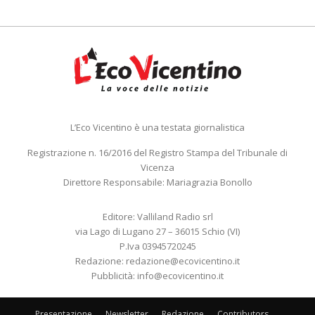
L’Eco Vicentino è una testata giornalistica
Registrazione n. 16/2016 del Registro Stampa del Tribunale di
Vicenza
Direttore Responsabile: Mariagrazia Bonollo
Editore: Valliland Radio srl
via Lago di Lugano 27 – 36015 Schio (VI)
P.Iva 03945720245
Redazione:
redazione@ecovicentino.it
Pubblicità:
info@ecovicentino.it
Presentazione
Newsletter
Redazione
Contributors