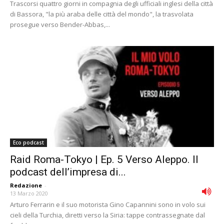
Trascorsi quattro giorni in compagnia degli ufficiali inglesi della città
di Bassora, "la più araba delle città del mondo", la trasvolata
prosegue verso Bender-Abbas,...
Eco podcast
Raid Roma-Tokyo | Ep. 5 Verso Aleppo. Il
podcast dell’impresa di...
Redazione
-
13 Marzo 2020
Arturo Ferrarin e il suo motorista Gino Capannini sono in volo sui
cieli della Turchia, diretti verso la Siria: tappe contrassegnate dal