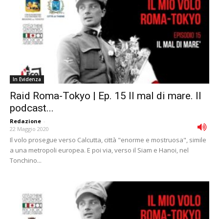
In Evidenza
Raid Roma-Tokyo | Ep. 15 Il mal di mare. Il
podcast...
Redazione
-
22 Maggio 2020
Il volo prosegue verso Calcutta, città "enorme e mostruosa", simile
a una metropoli europea. E poi via, verso il Siam e Hanoi, nel
Tonchino...