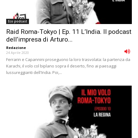
Eco podcast
Raid Roma-Tokyo | Ep. 11 L’India. Il podcast
dell’impresa di Arturo...
Redazione
-
24 Aprile 2020
Ferrarin e Capannini proseguono la loro trasvolata: la partenza da
Karachi, il volo col biplano sopra il deserto, fino ai paesaggi
lussureggianti dell'India. Poi,...