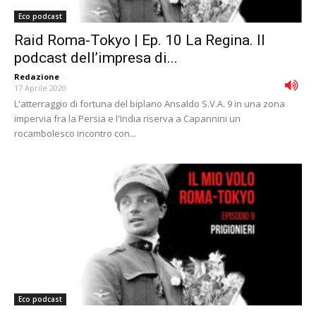
Eco podcast
Raid Roma-Tokyo | Ep. 10 La Regina. Il
podcast dell’impresa di...
Redazione
-
17 Aprile 2020
L'atterraggio di fortuna del biplano Ansaldo S.V.A. 9 in una zona
impervia fra la Persia e l'India riserva a Capannini un
rocambolesco incontro con...
Eco podcast