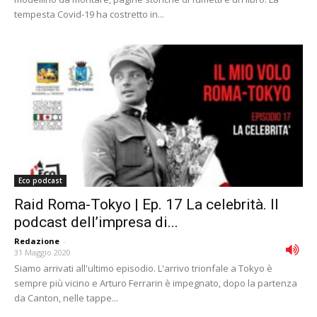
tempesta Covid-19 ha costretto in...
Eco podcast
Raid Roma-Tokyo | Ep. 17 La celebrità. Il
podcast dell’impresa di...
Redazione
-
31 Maggio 2020
Siamo arrivati all'ultimo episodio. L'arrivo trionfale a Tokyo è
sempre più vicino e Arturo Ferrarin è impegnato, dopo la partenza
da Canton, nelle tappe...