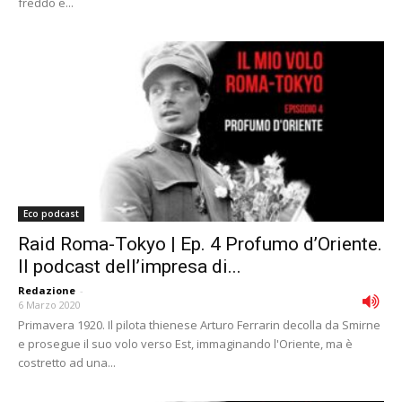
freddo e...
Eco podcast
Raid Roma-Tokyo | Ep. 4 Profumo d’Oriente.
Il podcast dell’impresa di...
Redazione
-
6 Marzo 2020
Primavera 1920. Il pilota thienese Arturo Ferrarin decolla da Smirne
e prosegue il suo volo verso Est, immaginando l'Oriente, ma è
costretto ad una...