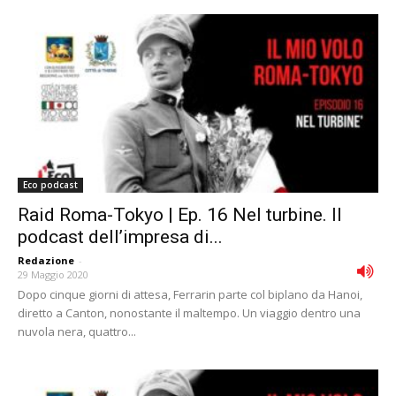
Eco podcast
Raid Roma-Tokyo | Ep. 16 Nel turbine. Il
podcast dell’impresa di...
Redazione
-
29 Maggio 2020
Dopo cinque giorni di attesa, Ferrarin parte col biplano da Hanoi,
diretto a Canton, nonostante il maltempo. Un viaggio dentro una
nuvola nera, quattro...