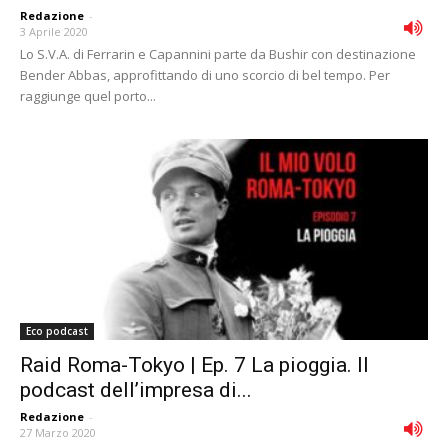
Redazione
-
3 Aprile 2020
Lo S.V.A. di Ferrarin e Capannini parte da Bushir con destinazione
Bender Abbas, approfittando di uno scorcio di bel tempo. Per
raggiunge quel porto...
Eco podcast
Raid Roma-Tokyo | Ep. 7 La pioggia. Il
podcast dell’impresa di...
Redazione
-
27 Marzo 2020