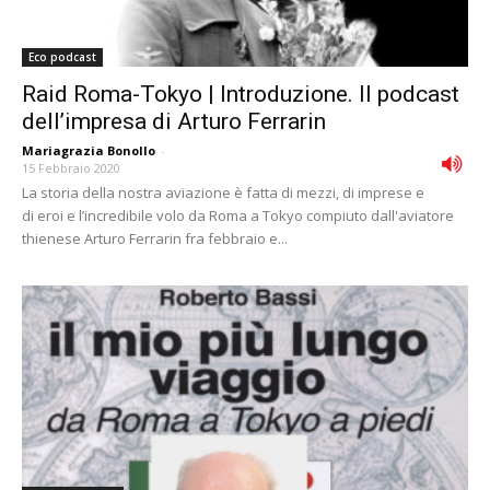
Eco podcast
Raid Roma-Tokyo | Introduzione. Il podcast
dell’impresa di Arturo Ferrarin
Mariagrazia Bonollo
-
15 Febbraio 2020
La storia della nostra aviazione è fatta di mezzi, di imprese e
di eroi e l’incredibile volo da Roma a Tokyo compiuto dall'aviatore
thienese Arturo Ferrarin fra febbraio e...