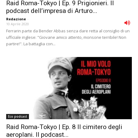
Raid Roma-Tokyo | Ep. 9 Prigionieri. Il
podcast dell’impresa di Arturo...
Redazione
-
10 Aprile 2020
Ferrarin parte da Bender Abbas senza dare retta al consiglio di un
ufficiale inglese: "Giovane amico attento, monsone terribile! Non
partire!". La battaglia con...
Eco podcast
Raid Roma-Tokyo | Ep. 8 Il cimitero degli
aeroplani. Il podcast...