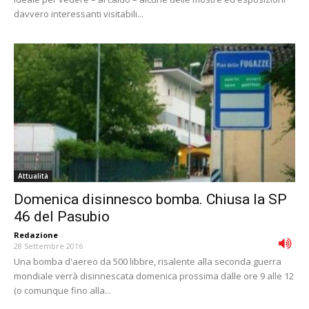
davvero interessanti visitabili...
Attualità
Domenica disinnesco bomba. Chiusa la SP
46 del Pasubio
Redazione
-
28 Settembre 2016
Una bomba d'aereo da 500 libbre, risalente alla seconda guerra
mondiale verrà disinnescata domenica prossima dalle ore 9 alle 12
(o comunque fino alla...