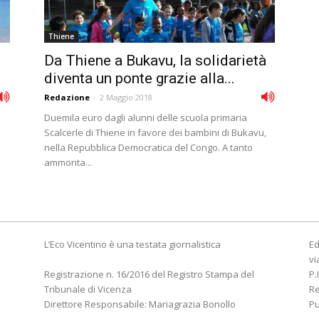
Thiene
Da Thiene a Bukavu, la solidarietà
diventa un ponte grazie alla...
Redazione
-
2 Maggio 2018
Duemila euro dagli alunni delle scuola primaria
Scalcerle di Thiene in favore dei bambini di Bukavu,
nella Repubblica Democratica del Congo. A tanto
ammonta...
L’Eco Vicentino è una testata giornalistica
Ed
vi
Registrazione n. 16/2016 del Registro Stampa del
P.
Tribunale di Vicenza
R
Direttore Responsabile: Mariagrazia Bonollo
Pu