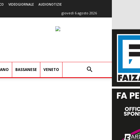
CO
VIDEOGIORNALE
AUDIONOTIZIE
giovedì 6 agosto 2026
IANO
BASSANESE
VENETO