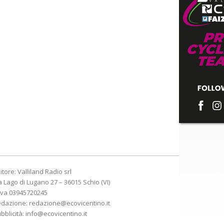
itore: Valliland Radio srl
a Lago di Lugano 27 – 36015 Schio (VI)
Iva 03945720245
edazione:
redazione@ecovicentino.it
bblicità:
info@ecovicentino.it