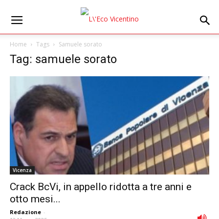
Home
Tags
Samuele sorato
Tag: samuele sorato
Vicenza
Crack BcVi, in appello ridotta a tre anni e
otto mesi...
Redazione
-