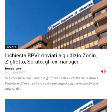
Vicenza
Inchiesta BPVi: rinviati a giudizio Zonin,
Zigliotto, Sorato, gli ex manager...
Redazione
-
3 Ottobre 2017
Si è conclusa con il rinvio a giudizio degli ex vertici della Banca
Popolare di Vicenza l'inchiesta per aggiotaggio e ostacolo alle
attività di...