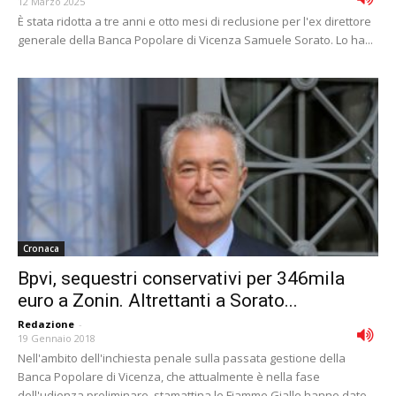
12 Marzo 2025
È stata ridotta a tre anni e otto mesi di reclusione per l'ex direttore
generale della Banca Popolare di Vicenza Samuele Sorato. Lo ha...
Cronaca
Bpvi, sequestri conservativi per 346mila
euro a Zonin. Altrettanti a Sorato...
Redazione
-
19 Gennaio 2018
Nell'ambito dell'inchiesta penale sulla passata gestione della
Banca Popolare di Vicenza, che attualmente è nella fase
dell'udienza preliminare, stamattina le Fiamme Gialle hanno dato...