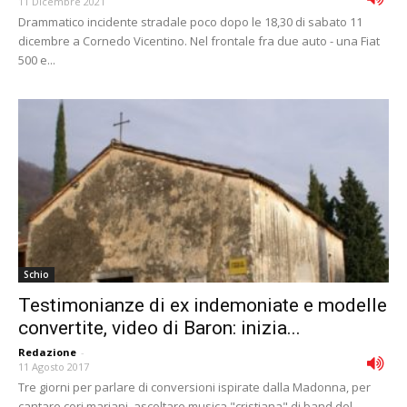
11 Dicembre 2021
Drammatico incidente stradale poco dopo le 18,30 di sabato 11
dicembre a Cornedo Vicentino. Nel frontale fra due auto - una Fiat
500 e...
Schio
Testimonianze di ex indemoniate e modelle
convertite, video di Baron: inizia...
Redazione
-
11 Agosto 2017
Tre giorni per parlare di conversioni ispirate dalla Madonna, per
cantare cori mariani, ascoltare musica "cristiana" di band del