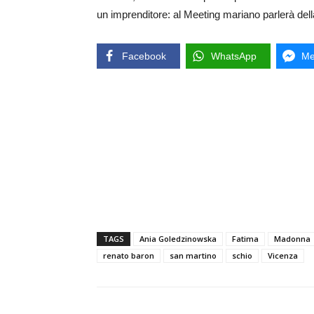
un imprenditore: al Meeting mariano parlerà dell
Facebook
WhatsApp
Me
TAGS
Ania Goledzinowska
Fatima
Madonna
renato baron
san martino
schio
Vicenza