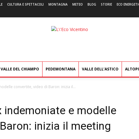
LE
CULTURA E SPETTACOLI
MONTAGNA
METEO
BLOG
STORIE
ECO ENERGETI
L'Eco
Vicentino
VALLE DEL CHIAMPO
PEDEMONTANA
VALLE DELL’ASTICO
ALTOP
elle convertite, video di Baron: inizia il...
x indemoniate e modelle
 Baron: inizia il meeting