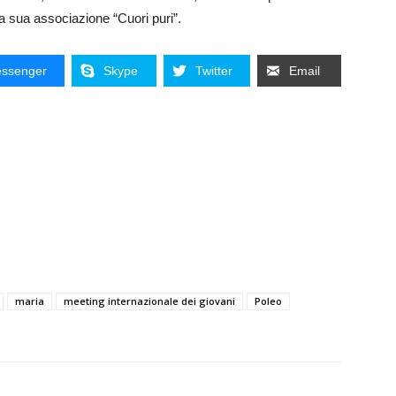
a sua associazione “Cuori puri”.
ssenger
Skype
Twitter
Email
maria
meeting internazionale dei giovani
Poleo