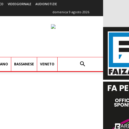
CO
VIDEOGIORNALE
AUDIONOTIZIE
domenica 9 agosto 2026
IANO
BASSANESE
VENETO