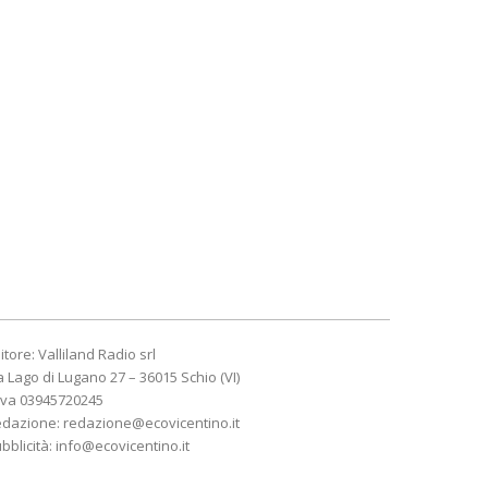
itore: Valliland Radio srl
a Lago di Lugano 27 – 36015 Schio (VI)
Iva 03945720245
edazione:
redazione@ecovicentino.it
bblicità:
info@ecovicentino.it