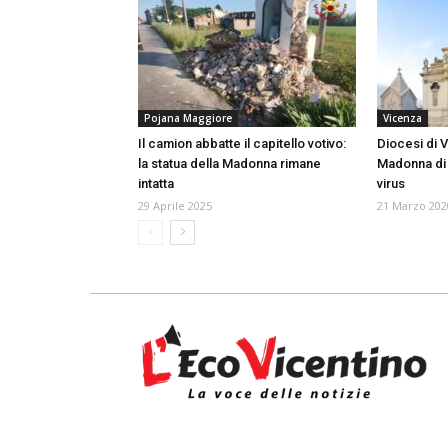
Pojana Maggiore
Vicenza
Il camion abbatte il capitello votivo:
Diocesi di V
la statua della Madonna rimane
Madonna di 
intatta
virus
29 Aprile 2025
21 Marzo 202