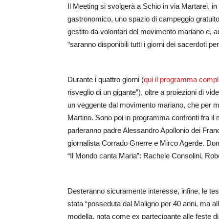
Il Meeting si svolgerà a Schio in via Martarei, in
gastronomico, uno spazio di campeggio gratuito c
gestito da volontari del movimento mariano e, a
“saranno disponibili tutti i giorni dei sacerdoti p
Durante i quattro giorni (
qui il programma compl
risveglio di un gigante”), oltre a proiezioni di
un veggente dal movimento mariano, che per mol
Martino. Sono poi in programma confronti fra i
parleranno padre Alessandro Apollonio dei France
giornalista Corrado Gnerre e Mirco Agerde. Domeni
“Il Mondo canta Maria”: Rachele Consolini, Ro
Desteranno sicuramente interesse, infine, le te
stata “posseduta dal Maligno per 40 anni, ma all
modella, nota come ex partecipante alle feste di 