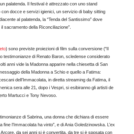
 un palatenda. Il festival è attrezzato con uno stand
on docce e servizi igienici, un servizio di baby sitting
diacente al palatenda, la “Tenda del Santissimo” dove
er il sacramento della Riconciliazione”.
eto
) sono previste proiezioni di film sulla conversione (“Il
 video testimonianze di Renato Baron, scledense considerato
ti anni vide la Madonna apparire nella chiesetta di San
l messaggio della Madonna a Schio e quello a Fatima:
scani dell’Immacolata, in diretta streaming da Fatima, il
ca sera alle 21, dopo i Vespri, si esibiranno gli artisti de
berto Martucci e Tony Nevoso.
stimonianze di Sabrina, una donna che dichiara di essere
a fine l’Immacolata ha vinto”, e di Ania Goledzinowska. L’ex
Arcore, da sei anni si è convertita, da tre si è sposata con