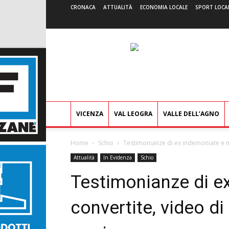
CRONACA
ATTUALITÀ
ECONOMIA LOCALE
SPORT LOCA
VICENZA
VAL LEOGRA
VALLE DELL’AGNO
Home
Schio
Testimonianze di ex indemoniate e mod
Attualità
In Evidenza
Schio
Testimonianze di e
convertite, video di