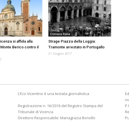
Cronaca Italia
icenza si affida alla
Strage Piazza della Loggia:
Monte Berico contro il
Tramonte arrestato in Portogallo
21 Giugno 2017
0
L’Eco Vicentino è una testata giornalistica
Ed
vi
Registrazione n. 16/2016 del Registro Stampa del
P.
Tribunale di Vicenza
R
Direttore Responsabile: Mariagrazia Bonollo
Pu